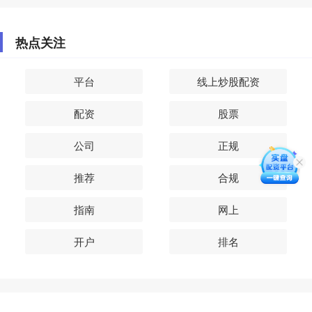
热点关注
平台
线上炒股配资
配资
股票
公司
正规
推荐
合规
指南
网上
开户
排名