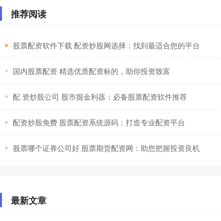
推荐阅读
​股票配资软件下载 配资炒股网选择：找到最适合您的平台
​国内股票配资 精选优质配资标的，助你投资致富
​配 资炒股公司 股市掘金利器：必备股票配资软件推荐
​配资炒股免费 股票配资系统源码：打造专业配资平台
​股票哪个证券公司好 股票期货配资网：助您把握投资良机
最新文章