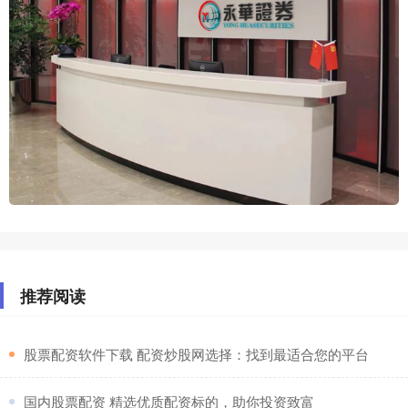
推荐阅读
​股票配资软件下载 配资炒股网选择：找到最适合您的平台
​国内股票配资 精选优质配资标的，助你投资致富