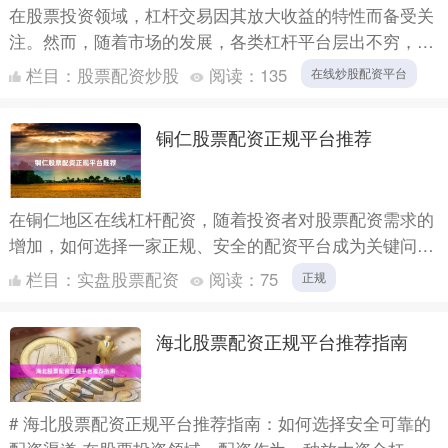
在股票投资领域，杠杆交易因其放大收益的特性而备受关
注。然而，随着市场的发展，各类杠杆平台层出不穷，如
何选择正规、安全的平台成为投资者关注的核心问题。本
栏目：
股票配资炒股
阅读：
135
在线炒股配资平台
文基于行业....
铜仁股票配资正规平台推荐
在铜仁地区在线杠杆配资，随着投资者对股票配资需求的
增加，如何选择一家正规、安全的配资平台成为关键问
题。本文将为您详细解析铜仁股票配资正规平台的筛选标
栏目：
实盘股票配资
阅读：
75
正规
准，并推荐值....
海北股票配资正规平台推荐指南
# 海北股票配资正规平台推荐指南：如何选择安全可靠的