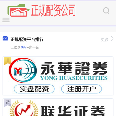
正规配资平台排行
更多
已收录
999
+家平台