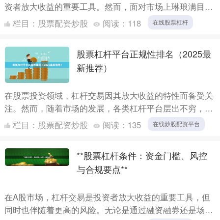
资者放大收益的重要工具。然而，面对市场上琳琅满目的
配资平台，如何选择正规、安全、服务优质的平台成为投
栏目：
股票配资炒股
阅读：
118
在线股票杠杆
资者最关心....
股票杠杆平台正规性排名（2025最
新推荐）
在股票投资领域，杠杆交易因其放大收益的特性而备受关
注。然而，随着市场的发展，各类杠杆平台层出不穷，如
何选择正规、安全的平台成为投资者关注的核心问题。本
栏目：
股票配资炒股
阅读：
135
在线炒股配资平台
文基于行业....
**股票杠杆条件：资金门槛、风控
与合规要点**
在A股市场，杠杆交易是投资者放大收益的重要工具，但
同时也伴随着更高的风险。无论是通过融资融券还是场外