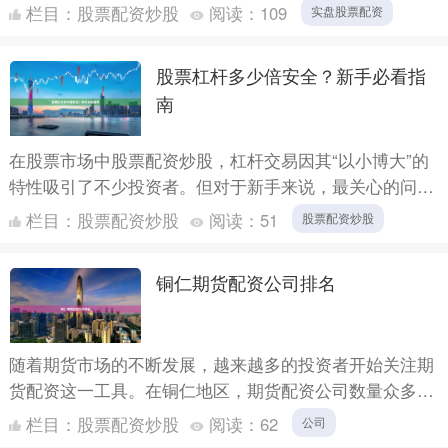
配资，投资者都需要清楚了解股票杠杆的条件。本文从资
栏目：
股票配资炒股
阅读：
109
实盘股票配资
金门槛、风....
股票杠杆多少倍安全？新手必看指
南
在股票市场中股票配资炒股，杠杆交易因其“以小博大”的
特性吸引了不少投资者。但对于新手来说，最关心的问题
莫过于：股票杠杆多少倍安全？本文将为你全面解析杠杆
栏目：
股票配资炒股
阅读：
51
股票配资炒股
倍数的选....
铜仁期货配资公司排名
随着期货市场的不断发展，越来越多的投资者开始关注期
货配资这一工具。在铜仁地区，期货配资公司数量众多，
但质量参差不齐。为了帮助投资者更好地选择适合自己的
栏目：
股票配资炒股
阅读：
62
公司
配资平台，....