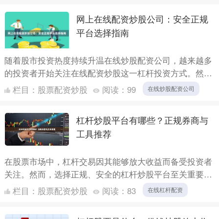
网上在线配资炒股公司：安全正规
平台选择指南
随着股市投资热度持续升温在线炒股配资公司，越来越多
的投资者开始关注在线配资炒股这一杠杆投资方式。然
而，面对市场上琳琅满目的配资平台，如何选择一个安
栏目：
股票配资炒股
阅读：
99
在线炒股配资公司
全、正规的在线....
杠杆炒股平台有哪些？正规券商与
工具推荐
在股票市场中，杠杆交易因其能够放大收益而备受投资者
关注。然而，选择正规、安全的杠杆炒股平台至关重要。
本文将为您梳理当前主流的杠杆炒股渠道，帮助您做出明
栏目：
股票配资炒股
阅读：
83
在线杠杆配资
智选择。 ....