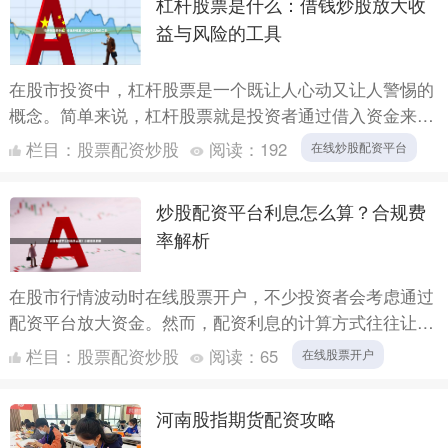
杠杆股票是什么：借钱炒股放大收
益与风险的工具
在股市投资中，杠杆股票是一个既让人心动又让人警惕的
概念。简单来说，杠杆股票就是投资者通过借入资金来购
买股票在线炒股配资平台，从而放大投资收益或亏损的一
栏目：
股票配资炒股
阅读：
192
在线炒股配资平台
种操作方式....
炒股配资平台利息怎么算？合规费
率解析
在股市行情波动时在线股票开户，不少投资者会考虑通过
配资平台放大资金。然而，配资利息的计算方式往往让人
困惑。本文将详细解析配资利息的算法，并介绍合规费率
栏目：
股票配资炒股
阅读：
65
在线股票开户
标准，帮助....
河南股指期货配资攻略