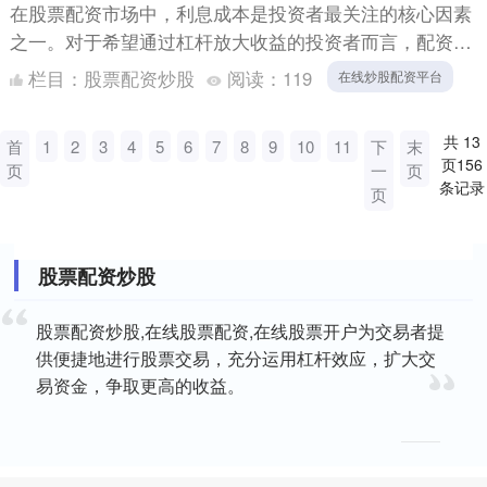
在股票配资市场中，利息成本是投资者最关注的核心因素
之一。对于希望通过杠杆放大收益的投资者而言，配资利
息的高低直接影响最终的盈利空间。那么，如何找到利息
栏目：
股票配资炒股
阅读：
119
在线炒股配资平台
最低的配资....
共
13
首
1
2
3
4
5
6
7
8
9
10
11
下
末
页
156
页
一
页
条记录
页
股票配资炒股
股票配资炒股,在线股票配资,在线股票开户为交易者提
供便捷地进行股票交易，充分运用杠杆效应，扩大交
易资金，争取更高的收益。