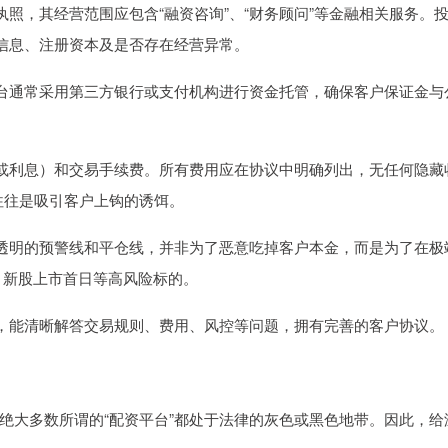
业执照，其经营范围应包含“融资咨询”、“财务顾问”等金融相关服务。
册信息、注册资本及是否存在经营异常。
正规平台通常采用第三方银行或支付机构进行资金托管，确保客户保证金与
理费（或利息）和交易手续费。所有费用应在协议中明确列出，无任何隐藏
这往往是吸引客户上钩的诱饵。
科学、透明的预警线和平仓线，并非为了恶意吃掉客户本金，而是为了在极
、新股上市首日等高风险标的。
服支持，能清晰解答交易规则、费用、风控等问题，拥有完善的客户协议。
绝大多数所谓的“配资平台”都处于法律的灰色或黑色地带。因此，给