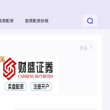
股票配资
股票配资炒股
更多