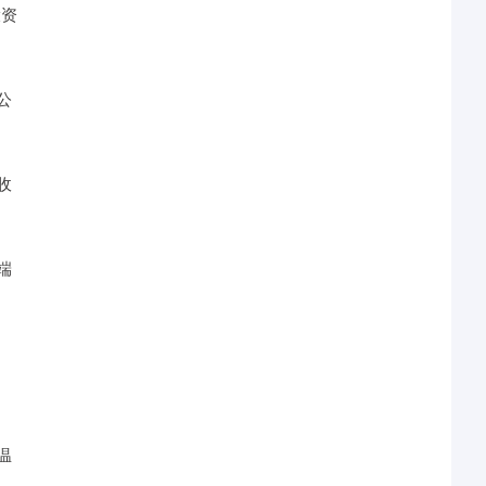
投资
公
收
端
温