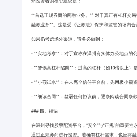
州投资者的核心建议是：
**首选正规券商的两融业务。** 对于真正有杠杆
融券业务**。这是受《证券法》保护和监管的场内
如果仍考虑场外渠道，请务必做到：
- **实地考察**：对于宣称在温州有实体办公地点
- **警惕高杠杆陷阱**：过高的杠杆（如10倍以
- **小额试水**：在未完全信任平台前，先用极小
- **细读合同**：签署任何协议前，逐条阅读合同
### 四、结语
在温州寻找股票配资平台，“安全”与“正规”的重要
通过正规券商进行投资。若确有杠杆需求，也应将融