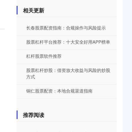
相关更新
长春股票配资指南：合规操作与风险提示
股票杠杆平台推荐：十大安全好用APP榜单
杠杆股票软件推荐
股票杠杆炒股：借资放大收益与风险的炒股
方式
铜仁股票配资：本地合规渠道指南
推荐阅读