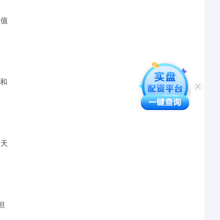
市值
情和
每天
但