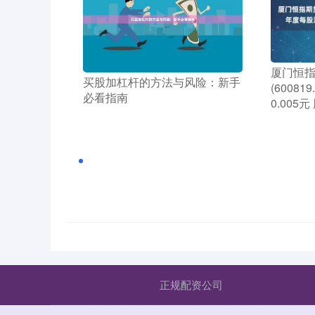
​厦门恒
​买股加杠杆的方法与风险：新手
(60081
必看指南
0.005
正规配资公司