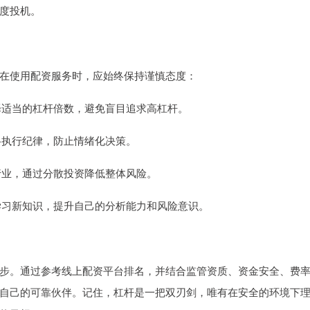
度投机。
在使用配资服务时，应始终保持谨慎态度：
选择适当的杠杆倍数，避免盲目追求高杠杆。
严格执行纪律，防止情绪化决策。
或行业，通过分散投资降低整体风险。
断学习新知识，提升自己的分析能力和风险意识。
步。通过参考线上配资平台排名，并结合监管资质、资金安全、费
自己的可靠伙伴。记住，杠杆是一把双刃剑，唯有在安全的环境下