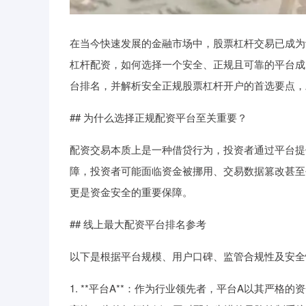
在当今快速发展的金融市场中，股票杠杆交易已成为
杠杆配资，如何选择一个安全、正规且可靠的平台成
台排名，并解析安全正规股票杠杆开户的首选要点，
## 为什么选择正规配资平台至关重要？
配资交易本质上是一种借贷行为，投资者通过平台提
障，投资者可能面临资金被挪用、交易数据篡改甚至
更是资金安全的重要保障。
## 线上最大配资平台排名参考
以下是根据平台规模、用户口碑、监管合规性及安全
1. **平台A**：作为行业领先者，平台A以其严