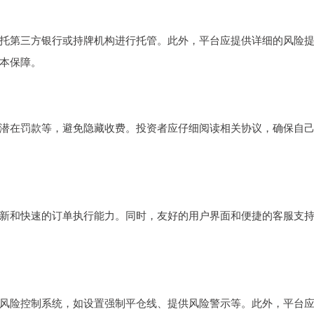
托第三方银行或持牌机构进行托管。此外，平台应提供详细的风险
本保障。
潜在罚款等，避免隐藏收费。投资者应仔细阅读相关协议，确保自
新和快速的订单执行能力。同时，友好的用户界面和便捷的客服支
风险控制系统，如设置强制平仓线、提供风险警示等。此外，平台