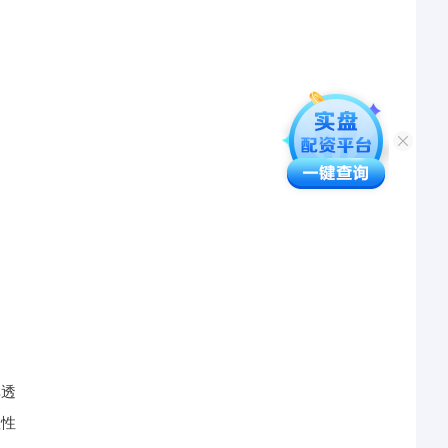
率透
理性