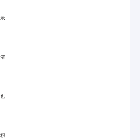
提示
己清
持也
应积