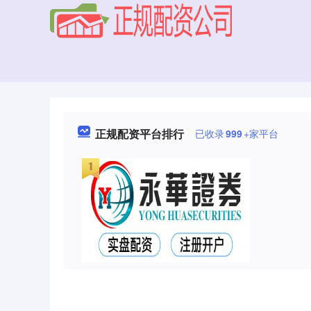
正规配资平台排行
已收录
999
+家平台