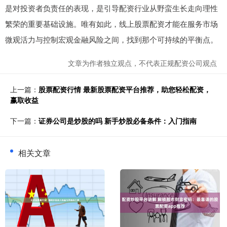
是对投资者负责任的表现，是引导配资行业从野蛮生长走向理性
繁荣的重要基础设施。唯有如此，线上股票配资才能在服务市场
微观活力与控制宏观金融风险之间，找到那个可持续的平衡点。
文章为作者独立观点，不代表正规配资公司观点
上一篇：
股票配资行情 最新股票配资平台推荐，助您轻松配资，
赢取收益
下一篇：
证券公司是炒股的吗 新手炒股必备条件：入门指南
相关文章