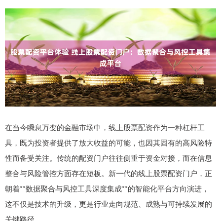
在当今瞬息万变的金融市场中，线上股票配资作为一种杠杆工
具，既为投资者提供了放大收益的可能，也因其固有的高风险特
性而备受关注。传统的配资门户往往侧重于资金对接，而在信息
整合与风险管控方面存在短板。新一代的线上股票配资门户，正
朝着**数据聚合与风控工具深度集成**的智能化平台方向演进，
这不仅是技术的升级，更是行业走向规范、成熟与可持续发展的
关键路径。