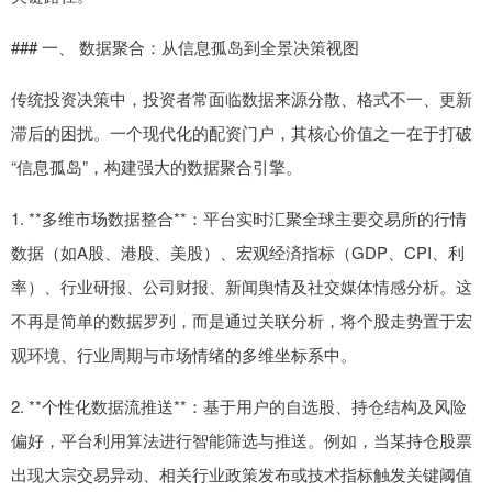
### 一、 数据聚合：从信息孤岛到全景决策视图
传统投资决策中，投资者常面临数据来源分散、格式不一、更新
滞后的困扰。一个现代化的配资门户，其核心价值之一在于打破
“信息孤岛”，构建强大的数据聚合引擎。
1. **多维市场数据整合**：平台实时汇聚全球主要交易所的行情
数据（如A股、港股、美股）、宏观经済指标（GDP、CPI、利
率）、行业研报、公司财报、新闻舆情及社交媒体情感分析。这
不再是简单的数据罗列，而是通过关联分析，将个股走势置于宏
观环境、行业周期与市场情绪的多维坐标系中。
2. **个性化数据流推送**：基于用户的自选股、持仓结构及风险
偏好，平台利用算法进行智能筛选与推送。例如，当某持仓股票
出现大宗交易异动、相关行业政策发布或技术指标触发关键阈值