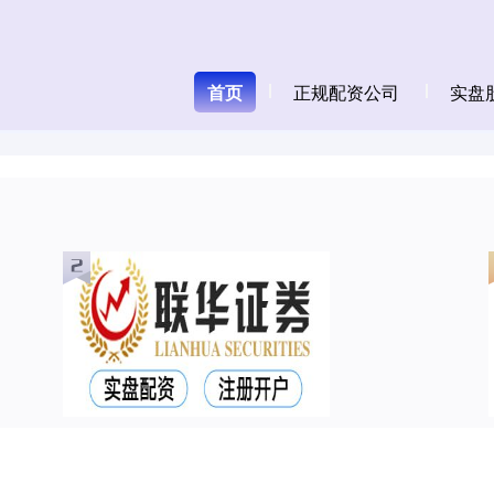
首页
正规配资公司
实盘