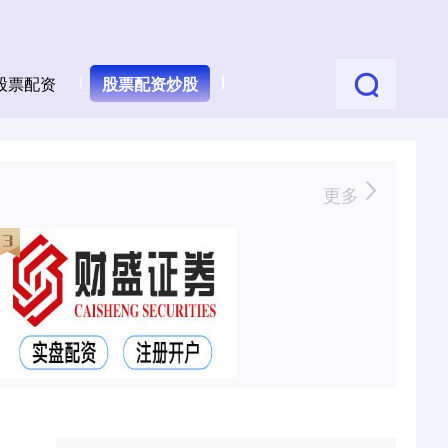
股票配资
股票配资炒股
更多