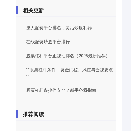
相关更新
按天配资平台排名，灵活炒股利器
在线配资炒股平台排行
股票杠杆平台正规性排名（2025最新推荐）
**股票杠杆条件：资金门槛、风控与合规要点
**
股票杠杆多少倍安全？新手必看指南
推荐阅读