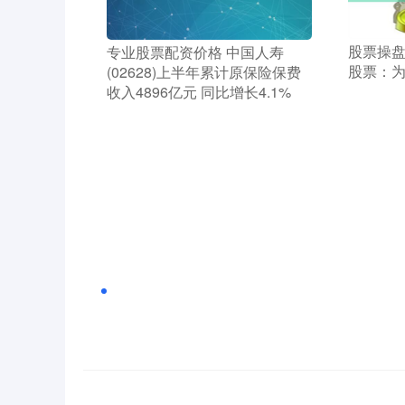
​股票操
​专业股票配资价格 中国人寿
股票：
(02628)上半年累计原保险保费
收入4896亿元 同比增长4.1%